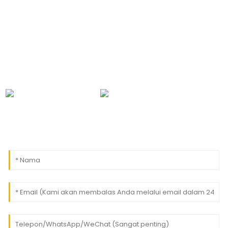
Untuk pertanyaan mengenai produk atau daftar
harga kami, silakan tinggalkan alamat email Anda dan
kami akan menghubungi Anda dalam waktu 24 jam.
0086-18091843361
info@aogubio.com