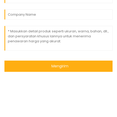
Mengirim
© Hak Cipta - 2010-2024 : Semua Hak Dilindungi Undang-
Undang
- Peta Situs
BLOG TERBAIK