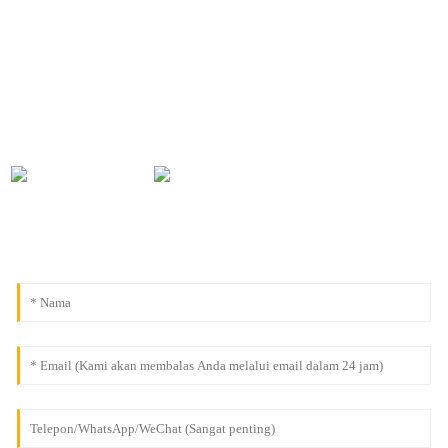
Untuk pertanyaan tentang produk atau daftar harga kami, silakan
tinggalkan email Anda kepada kami dan kami akan menghubungi
Anda dalam waktu 24 jam.
0086-18091843361
info@aogubio.com