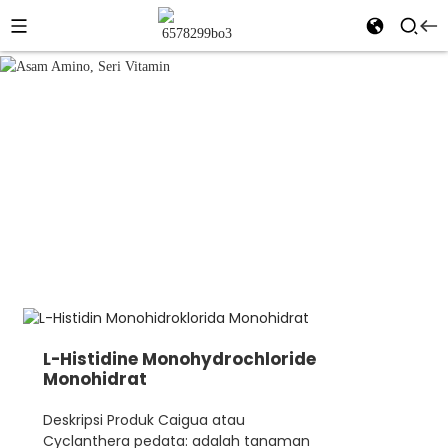
Asam amino, Seri
Rumah
Produk
Vitamin
Asam amino, Seri Vitamin
L-Histidine Monohydrochloride
Monohidrat
Deskripsi Produk Caigua atau
Cyclanthera pedata: adalah tanaman