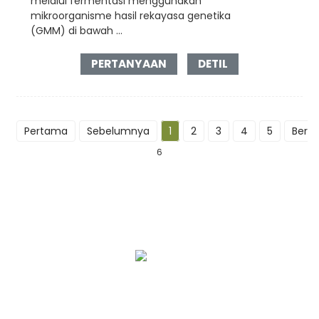
melalui fermentasi menggunakan
mikroorganisme hasil rekayasa genetika
(GMM) di bawah ...
PERTANYAAN
DETIL
Pertama
Sebelumnya
1
2
3
4
5
Berik
6
Kisah Kami
Layanan OEM