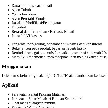
Dapat terurai secara hayati
Agen Tubuh
Yg melunakkan
Agen Penstabil Emulsi
Rasakan Modifikasi/Peningkatan
Pengabut
Berasal dari Tumbuhan / Berbasis Nabati
Penstabil Viskositas
Pengental non-gelling, penambah viskositas dan konsistensi
Bekerja juga pada produk bebas air seperti lipstik
Bertindak sebagai co-emulsifier pada konsentrasi di bawah 2%
Memiliki sifat emolien, melembapkan, dan meningkatkan busa
Menggunakan
Lelehkan sebelum digunakan (54°C/129°F) atau tambahkan ke fase ai
Aplikasi
Perawatan Pantai Pakaian Matahari
Perawatan Sinar Matahari Pakaian Sehari-hari
Obat menghilangkan rambut
Kosmetik Warna Area Mata