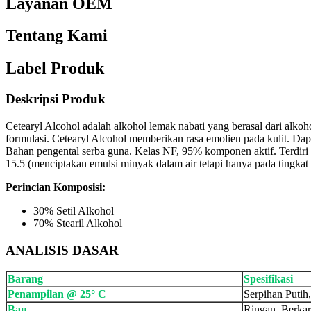
Layanan OEM
Tentang Kami
Label Produk
Deskripsi Produk
Cetearyl Alcohol adalah alkohol lemak nabati yang berasal dari alko
formulasi. Cetearyl Alcohol memberikan rasa emolien pada kulit. Dapa
Bahan pengental serba guna. Kelas NF, 95% komponen aktif. Terdiri d
15.5 (menciptakan emulsi minyak dalam air tetapi hanya pada tingkat t
Perincian Komposisi:
30% Setil Alkohol
70% Stearil Alkohol
ANALISIS DASAR
Barang
Spesifikasi
Penampilan @ 25° C
Serpihan Putih,
Bau
Ringan, Berkar