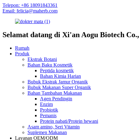
Telepon: +86 18091843361
Email: felicia@maherb.com
Selamat datang di Xi'an Aogu Biotech Co.,
Rumah
Produk
Ekstrak Botani
Bahan Baku Kosmetik
Peptida kosmetik
Bahan Kimia Harian
Bubuk Ekstrak Jamur Organik
Bubuk Makanan Super Organik
Bahan Tambahan Makanan
Agen Pendingin
Enzim
Probiotik
Pemanis
Protein nabati/Protein hewani
Asam amino, Seri Vitamin
Suplemen Makanan
Layanan OEM/ODM