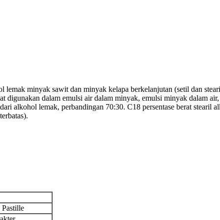
hol lemak minyak sawit dan minyak kelapa berkelanjutan (setil dan ste
t digunakan dalam emulsi air dalam minyak, emulsi minyak dalam air, da
ari alkohol lemak, perbandingan 70:30. C18 persentase berat stearil 
erbatas).
 Pastille
akter