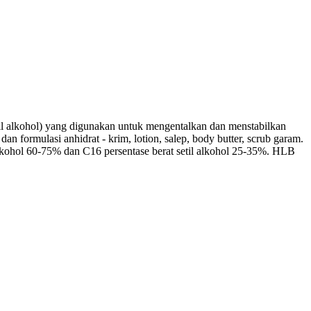
aril alkohol) yang digunakan untuk mengentalkan dan menstabilkan
n formulasi anhidrat - krim, lotion, salep, body butter, scrub garam.
alkohol 60-75% dan C16 persentase berat setil alkohol 25-35%. HLB