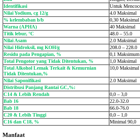
Identifikasi
Untuk Mencoco
Nilai Yodium, cg 12/g
4.0 Maksimal
% kelembaban b/b
0,30 Maksimal
Warna (APHA)
40 Maksimal
Titik lebur, °C
48.0 – 55.0
Nilai Asam
2.0 Maksimal
Nilai Hidroksil, mg KOH/g
208.0 – 228.0
Residu pada Pengapian, %
0,1 Maksimum
Total Pengotor yang Tidak Ditentukan, %
1,0 Maksimal
Total Alkohol Lemak Terkait & Kemurnian
10,0 Maksimal
Tidak Ditentukan,%
Nilai Saponifikasi
2.0 Maksimal
Distribusi Panjang Rantai GC,%:
C14 & Lebih Rendah
0,0 – 3,0
Bab 16
22.0-32.0
Bab 18
66.0-76.0
C20 & Lebih Tinggi
0,0 – 1,0
C16 dan C18, %
Minimal 90,0
Manfaat