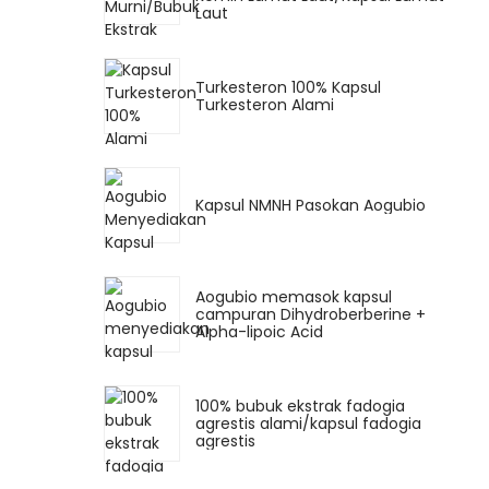
Laut
Turkesteron 100% Kapsul
Turkesteron Alami
Kapsul NMNH Pasokan Aogubio
Aogubio memasok kapsul
campuran Dihydroberberine +
Alpha-lipoic Acid
100% bubuk ekstrak fadogia
agrestis alami/kapsul fadogia
agrestis