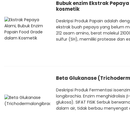
Bubuk enzim Ekstrak Pepaya
kosmetik
Deskripsi Produk Papain adalah de
ekstrak buah pepaya yang belum mata
212 asam amino, berat molekul 210
sulfur (SH), memiliki protease dan est
Beta Glukanase (Trichoder
Deskripsi Produk Fermentasi isoenzim
longibrachia. Enzim menghidrolisis β
glukosa). SIFAT FISIK Serbuk berwar
dalam air, tidak berbau menyengat d