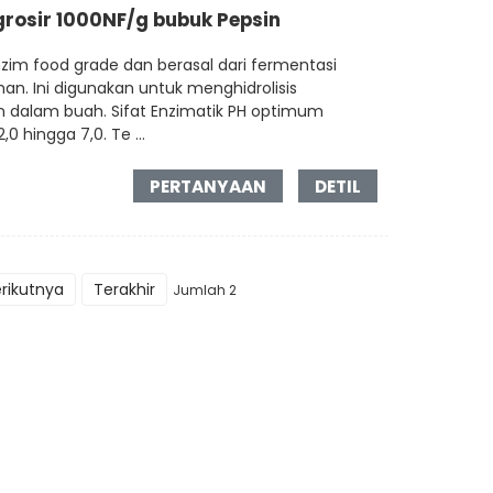
osir 1000NF/g bubuk Pepsin
nzim food grade dan berasal dari fermentasi
ihan. Ini digunakan untuk menghidrolisis
n dalam buah. Sifat Enzimatik PH optimum
,0 hingga 7,0. Te ...
PERTANYAAN
DETIL
erikutnya
Terakhir
Jumlah 2