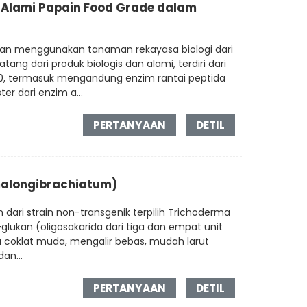
 Alami Papain Food Grade dalam
ngan menggunakan tanaman rekayasa biologi dari
ng dari produk biologis dan alami, terdiri dari
00, termasuk mengandung enzim rantai peptida
er dari enzim a...
PERTANYAAN
DETIL
malongibrachiatum)
 dari strain non-transgenik terpilih Trichoderma
-glukan (oligosakarida dari tiga dan empat unit
na coklat muda, mengalir bebas, mudah larut
an...
PERTANYAAN
DETIL