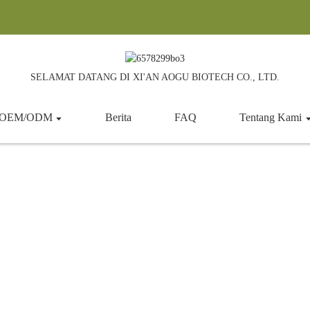
SELAMAT DATANG DI XI'AN AOGU BIOTECH CO., LTD.
n OEM/ODM
Berita
FAQ
Tentang Kami
Enzim
Rumah
Produk
Bahan Tambahan Makanan