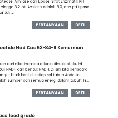
ease, Amilase dan Lipase. Sifat Enzimatik PH
ingga 8,2, pH Amilase adalah 8,0, dan pH Lipase
ntuk ...
PERTANYAAN
DETIL
leotide Nad Cas 53-84-9 Kemurnian
 dari nikotinamida adenin dinukleotida. Ini
k NAD+ dan bentuk NADH. Di sini kita berbicara
t listrik kecil di setiap sel tubuh Anda. Ini
alah sumber dari semua energi dalam tubuh. Fr...
PERTANYAAN
DETIL
ase food grade