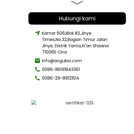
polisakarida Ekstrak Jamur Surai
Singa organik 30% -50%
Hubungi kami
Kamar 606,Blok B3,Jinye
Times,No.32,Bagian Timur Jalan
Pasokan Pabrik Bubuk Jamur
Chaga Organik
Jinye, Distrik Yanta,Xi'an Shaanxi
710065 Cina
info@aogubio.com
0086-18091843361
Harga terbaik Perawatan Rambut
cetearyl alkohol
0086-29-89121514
Bahan Kelas Kosmetik Pemutih
Kulit Bubuk Alpha-Arbutin
Perawatan Kulit Kecantikan Bubuk
Ekstrak Spongilla Lacustris20% 50%