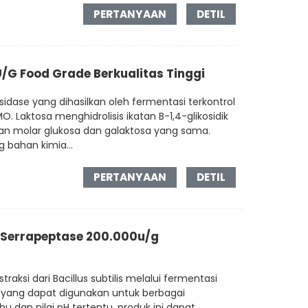
PERTANYAAN
DETIL
/G Food Grade Berkualitas Tinggi
osidase yang dihasilkan oleh fermentasi terkontrol
O. Laktosa menghidrolisis ikatan B-1,4-glikosidik
n molar glukosa dan galaktosa yang sama.
 bahan kimia...
PERTANYAAN
DETIL
 Serrapeptase 200.000u/g
traksi dari Bacillus subtilis melalui fermentasi
yang dapat digunakan untuk berbagai
hu dan nilai pH tertentu, produk ini dapat