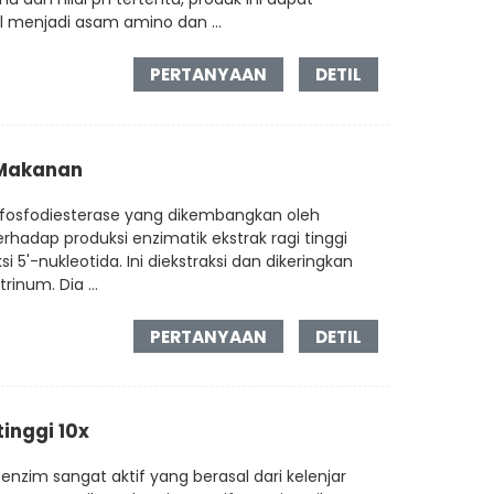
l menjadi asam amino dan ...
PERTANYAAN
DETIL
 Makanan
`-fosfodiesterase yang dikembangkan oleh
hadap produksi enzimatik ekstrak ragi tinggi
i 5'-nukleotida. Ini diekstraksi dan dikeringkan
rinum. Dia ...
PERTANYAAN
DETIL
tinggi 10x
enzim sangat aktif yang berasal dari kelenjar